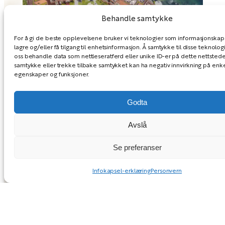
Behandle samtykke
For å gi de beste opplevelsene bruker vi teknologier som informasjonskaps
lagre og/eller få tilgang til enhetsinformasjon. Å samtykke til disse teknologi
oss behandle data som nettleseratferd eller unike ID-er på dette nettstedet
samtykke eller trekke tilbake samtykket kan ha negativ innvirkning på enk
egenskaper og funksjoner.
ET GRØNT OG LUNT
ATRIUM
Godta
Avslå
Mellom bygningsdelene kommer et frodig
atrium. Her vil landskapet formes av
Se preferanser
gressflater, trær og ulike soner for lek, piknik,
rolige stunder og koselige møter i hverdagen.
Infokapsel-erklæring
Personvern
Ambisjonen er å skape et uterom som er både
grønt, variert og levende, og som oppleves som
en ekstra bokvalitet for deg som flytter inn i
Diamanten.